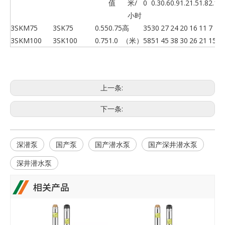
值
米/
0
0.3
0.6
0.9
1.2
1.5
1.8
2.1
2.
小时
3SKM75
3SK75
0.55
0.75
高
35
30
27
24
20
16
11
7
1
3SKM100
3SK100
0.75
1.0
（米）
58
51
45
38
30
26
21
15
3
上一条:
下一条:
深潜泵
国产泵
国产潜水泵
国产深井潜水泵
深井潜水泵
相关产品