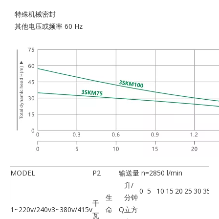
特殊机械密封
其他电压或频率 60 Hz
MODEL
P2
输送量 n=2850 l/min
升/
0
5
10
15
20
25
30
35
4
生
分钟
千
1~220v/240v
3~380v/415v
命
Q
立方
瓦