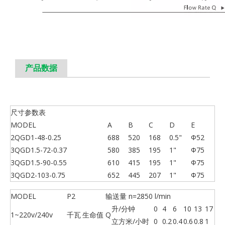
产品数据
尺寸参数表
MODEL
A
B
C
D
E
2QGD1-48-0.25
688
520
168
0.5"
Φ52
3QGD1.5-72-0.37
580
385
195
1"
Φ75
3QGD1.5-90-0.55
610
415
195
1"
Φ75
3QGD2-103-0.75
652
445
207
1"
Φ75
MODEL
P2
输送量 n=2850 l/min
升/分钟
0
4
6
10
13
17
1~220v/240v
千瓦
生命值
Q
立方米/小时
0
0.2
0.4
0.6
0.8
1