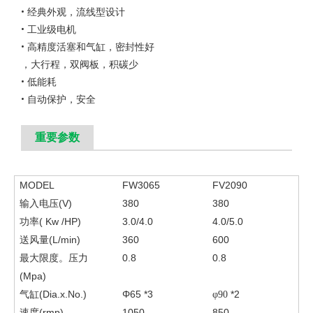
• 经典外观，流线型设计
• 工业级电机
• 高精度活塞和气缸，密封性好
，大行程，双阀板，积碳少
• 低能耗
• 自动保护，安全
重要
参数
MODEL
FW3065
FV2090
输入电压(V)
380
380
功率(
Kw
/HP)
3.0/4.0
4.0/5.0
送风量(L/min)
360
600
最大限度。压力
0.8
0.8
(Mpa)
气缸(Dia.x.No.)
Φ65
*3
*2
φ90
速度(rmp)
1050
850