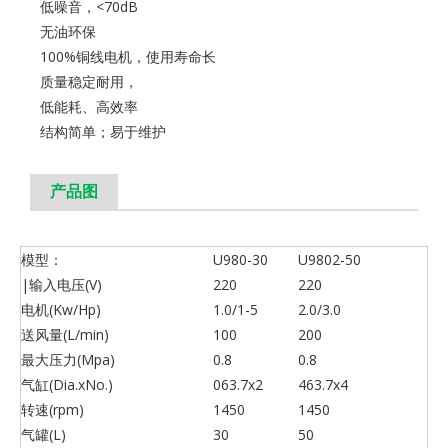
低噪音，<70dB
无油环保
100%铜线电机，使用寿命长
质量稳定耐用，
低能耗、高效率
结构简单；易于维护
产品图
模型：
U980-30
U9802-50
|输入电压(V)
220
220
电机(Kw/Hp)
1.0/1-5
2.0/3.0
送风量(L/min)
100
200
最大压力(Mpa)
0.8
0.8
气缸(Dia.xNo.)
063.7x2
463.7x4
转速(rpm)
1450
1450
气罐(L)
30
50